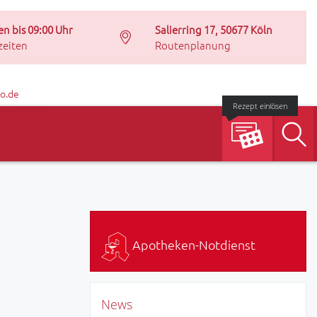
en bis 09:00 Uhr
Salierring 17, 50677 Köln
zeiten
Routenplanung
o.de
Rezept einlösen
S
Apotheken-Notdienst
News