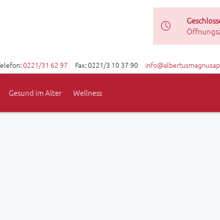
Geschloss
Öffnungs
elefon:
0221/31 62 97
Fax: 0221/3 10 37 90
info@albertusmagnusap
Gesund im Alter
Wellness