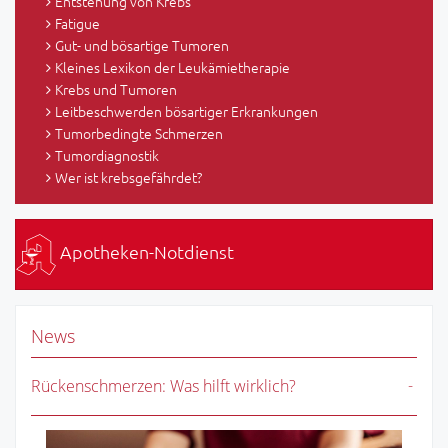
Entstehung von Krebs
Fatigue
Gut- und bösartige Tumoren
Kleines Lexikon der Leukämietherapie
Krebs und Tumoren
Leitbeschwerden bösartiger Erkrankungen
Tumorbedingte Schmerzen
Tumordiagnostik
Wer ist krebsgefährdet?
Apotheken-Notdienst
News
Rückenschmerzen: Was hilft wirklich?