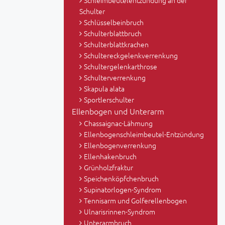
Schleimbeutelentzündung an der
Schulter
Schlüsselbeinbruch
Schulterblattbruch
Schulterblattkrachen
Schultereckgelenkverrenkung
Schultergelenkarthrose
Schulterverrenkung
Skapula alata
Sportlerschulter
Ellenbogen und Unterarm
Chassaignac-Lähmung
Ellenbogenschleimbeutel-Entzündung
Ellenbogenverrenkung
Ellenhakenbruch
Grünholzfraktur
Speichenköpfchenbruch
Supinatorlogen-Syndrom
Tennisarm und Golferellenbogen
Ulnarisrinnen-Syndrom
Unterarmbruch