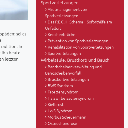
Sportverletzungen
Akutmanagement von
Sportverletzungen
Das P.E.C.H.-Schema – Soforthilfe am
Unfallort
opäden: sei es
Knochenbrüche
e
Prävention von Sportverletzungen
adition: In
Rehabilitation von Sportverletzungen
r ihn heute
Sportverletzungen
en letzten
Wirbelsäule, Brustkorb und Bauch
Bandscheibenverwölbung und
Bandscheibenvorfall
Brustkorbverletzungen
BWS-Syndrom
Facettensyndrom
Halswirbelsäulensyndrom
Kielbrust
LWS-Syndrom
Morbus Scheuermann
Osteochondrose