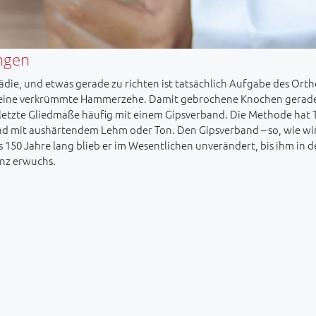
ngen
die, und etwas gerade zu richten ist tatsächlich Aufgabe des Orth
r eine verkrümmte Hammerzehe. Damit gebrochene Knochen gerad
etzte Gliedmaße häufig mit einem Gipsverband. Die Methode hat Tr
nd mit aushärtendem Lehm oder Ton. Den Gipsverband – so, wie wi
 150 Jahre lang blieb er im Wesentlichen unverändert, bis ihm in d
nz erwuchs.