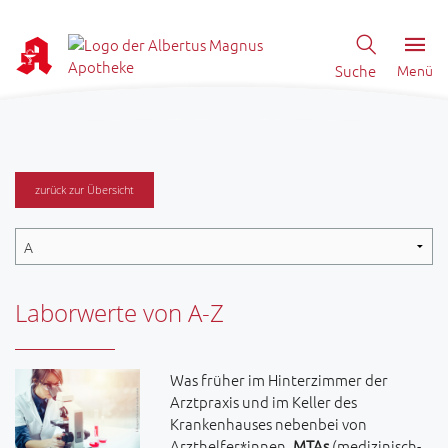
Suche
Menü
zurück zur Übersicht
Laborwerte von A-Z
Was früher im Hinterzimmer der
Arztpraxis und im Keller des
Krankenhauses nebenbei von
Arzthelfer*innen,
MTAs
(medizinisch-